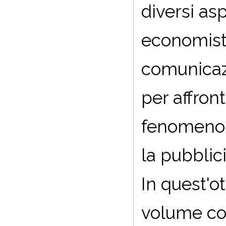
diversi asp
economisti,
comunicazi
per affron
fenomeno, 
la pubblic
In quest'ot
volume con