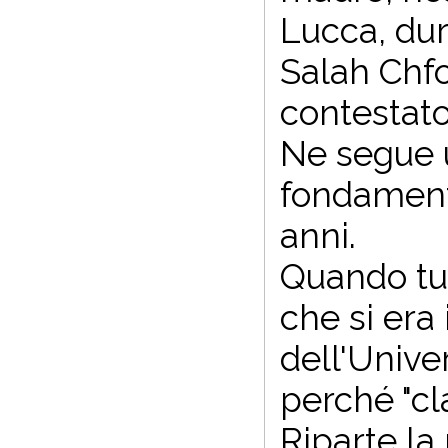
Lucca, dur
Salah Chfo
contestato
Ne segue un
fondamenta
anni.
Quando tut
che si era
dell'Univer
perché "cl
Riparte la 