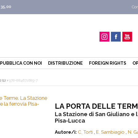
 35,00
Con
PUBBLICA CON NOI
DISTRIBUZIONE
FOREIGN RIGHTS
OP
(1)
978-884671689-7
LA PORTA DELLE TER
La Stazione di San Giuliano e l
Pisa-Lucca
Autore/i:
C. Torti
,
E. Sambiagio
,
N. G