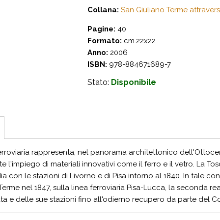
Collana:
San Giuliano Terme attraverso
Pagine:
40
Formato:
cm.22x22
Anno:
2006
ISBN:
978-884671689-7
Stato:
Disponibile
erroviaria rappresenta, nel panorama architettonico dell'Ottoc
te l'impiego di materiali innovativi come il ferro e il vetro. La
a con le stazioni di Livorno e di Pisa intorno al 1840. In tale co
Terme nel 1847, sulla linea ferroviaria Pisa-Lucca, la seconda rea
rata e delle sue stazioni fino all'odierno recupero da parte del