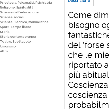
Descrizione
Psicologia, Psicanalisi, Psichiatria
Religione, Spiritualità
Come dimos
Scienze dell'educazione
Scienze sociali
bisogno og
Scienze, Tecnica, manualistica
Sport, Tempo libero
Storia
fantastich
Storia contemporanea
Teatro, Spettacolo
del "forse 
Umorismo
Altro
che le mi
riportato 
più abitua
Coscienza 
coscienza 
probabilme