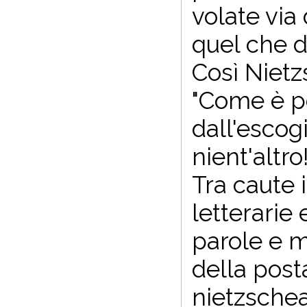
volate via
quel che d
Così Nietz
"Come è p
dall'escog
nient'altro!
Tra caute i
letterarie 
parole e m
della posta
nietzschea