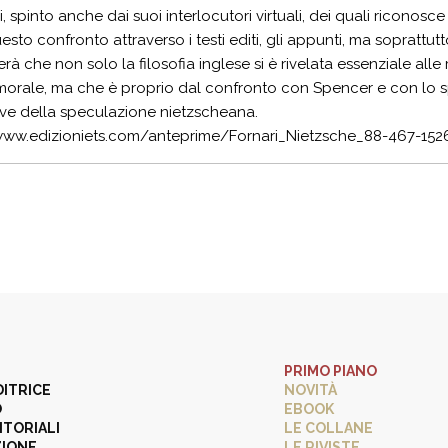
, spinto anche dai suoi interlocutori virtuali, dei quali riconosc
esto confronto attraverso i testi editi, gli appunti, ma soprattutt
rerà che non solo la filosofia inglese si è rivelata essenziale alle r
 morale, ma che è proprio dal confronto con Spencer e con lo
ve della speculazione nietzscheana.
/www.edizioniets.com/anteprime/Fornari_Nietzsche_88-467-152
PRIMO PIANO
DITRICE
NOVITÀ
O
EBOOK
ITORIALI
LE COLLANE
ZIONE
LE RIVISTE