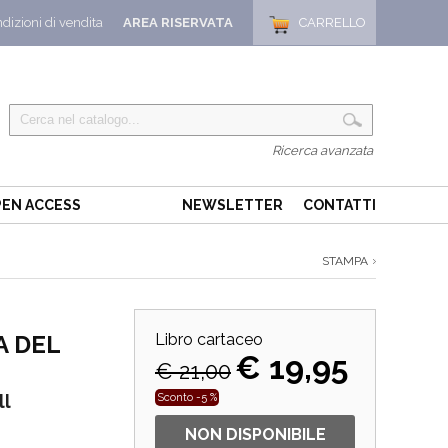
dizioni di vendita
AREA RISERVATA
CARRELLO
Ricerca avanzata
EN ACCESS
NEWSLETTER
CONTATTI
STAMPA
A DEL
Libro cartaceo
€ 19,95
€ 21,00
ll
Sconto -5 %
NON DISPONIBILE