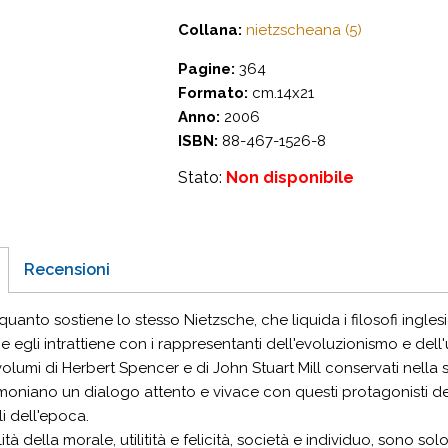
Collana:
nietzscheana (5)
Pagine:
364
Formato:
cm.14x21
Anno:
2006
ISBN:
88-467-1526-8
Stato:
Non disponibile
Recensioni
 quanto sostiene lo stesso Nietzsche, che liquida i filosofi ingle
e egli intrattiene con i rappresentanti dell'evoluzionismo e dell'
volumi di Herbert Spencer e di John Stuart Mill conservati nella 
moniano un dialogo attento e vivace con questi protagonisti d
i dell'epoca.
lità della morale, utilitità e felicità, società e individuo, sono