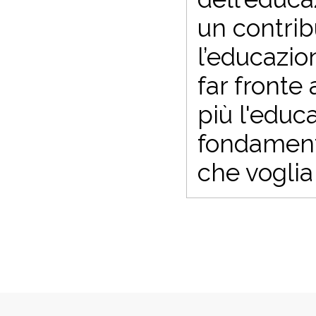
un contrib
l’educazio
far fronte
più l'edu
fondamenta
che voglia