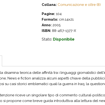
Collana:
Comunicazione e oltre (8)
Pagine:
104
Formato:
cm.14x21
Anno:
2005
ISBN:
88-467-1377-X
Stato:
Disponibile
a disamina teorica delle affinità tra i linguaggi giornalistici dell'i
ne, News e fiction analizza alcuni aspetti chiave della pubblici
 su casi storici emblematici quali la guerra in Iraq, la questione
ttenzione riceve un singolare tipo di commento cultural-politic
testo si propone come breve guida introduttiva alla lettura del n