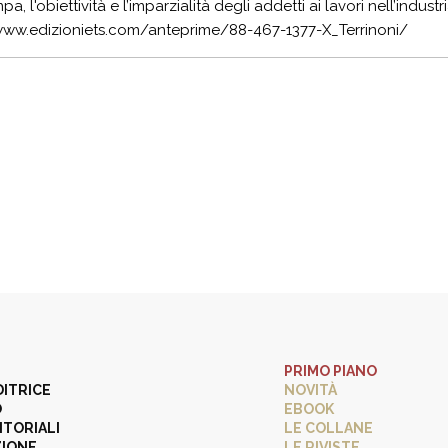
pa, l'obiettività e l’imparzialità degli addetti ai lavori nell’indust
/www.edizioniets.com/anteprime/88-467-1377-X_Terrinoni/
PRIMO PIANO
DITRICE
NOVITÀ
O
EBOOK
ITORIALI
LE COLLANE
ZIONE
LE RIVISTE