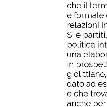
che il ter
e formale e
relazioni i
Si è parti
politica i
una elabor
in prospet
giolittian
dato ad es
e che trov
anche per 