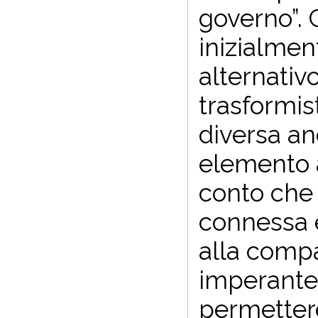
governo”.
inizialmen
alternativ
trasformis
diversa an
elemento a
conto che 
connessa 
alla compa
imperante
permettere