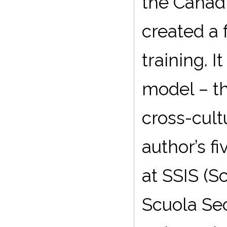
the Canadi
created a 
training. I
model – th
cross-cult
author’s fi
at SSIS (S
Scuola Sec