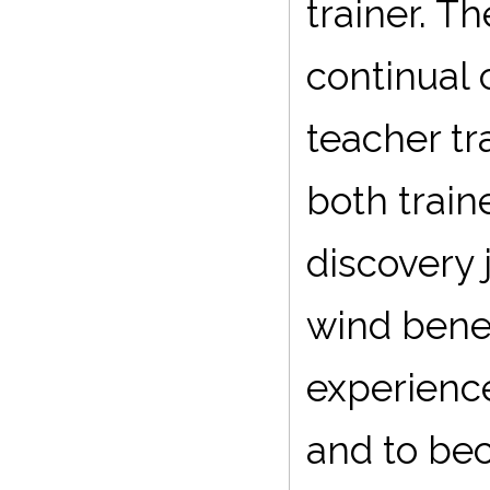
trainer. T
continual 
teacher tr
both train
discovery 
wind benea
experienc
and to be