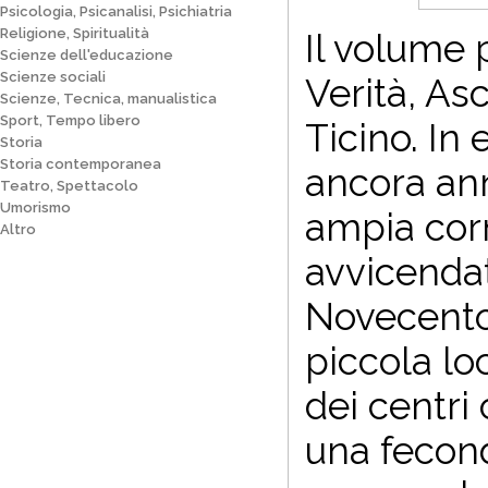
Psicologia, Psicanalisi, Psichiatria
Religione, Spiritualità
Il volume 
Scienze dell'educazione
Scienze sociali
Verità, As
Scienze, Tecnica, manualistica
Sport, Tempo libero
Ticino. In 
Storia
Storia contemporanea
ancora ann
Teatro, Spettacolo
Umorismo
ampia corn
Altro
avvicendat
Novecento 
piccola lo
dei centri
una feconda