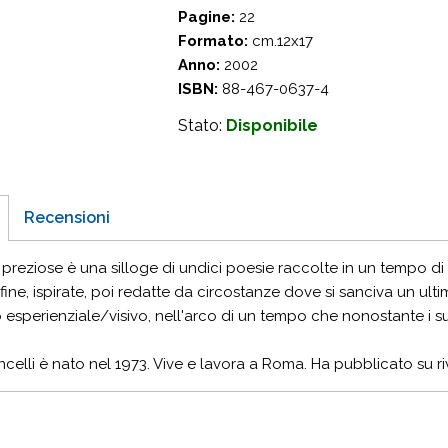
Pagine:
22
Formato:
cm.12x17
Anno:
2002
ISBN:
88-467-0637-4
Stato:
Disponibile
Recensioni
 preziose è una silloge di undici poesie raccolte in un tempo di 
 fine, ispirate, poi redatte da circostanze dove si sanciva un u
o esperienziale/visivo, nell'arco di un tempo che nonostante i su
elli è nato nel 1973. Vive e lavora a Roma. Ha pubblicato su riv