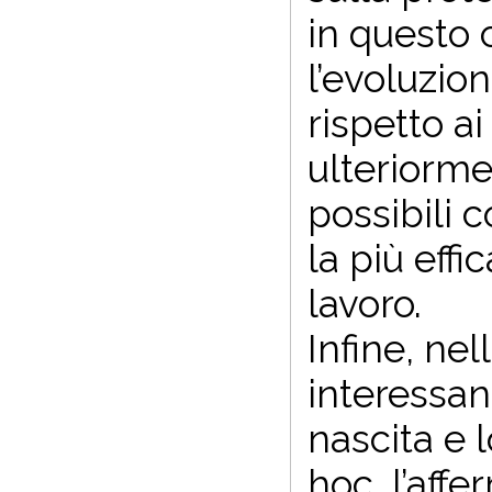
in questo 
l’evoluzio
rispetto ai
ulteriorme
possibili 
la più effi
lavoro.
Infine, ne
interessant
nascita e l
hoc, l’aff