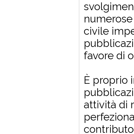
svolgimento
numerose a
civile imp
pubblicazi
favore di 
È proprio 
pubblicazi
attività d
perfeziona
contributo