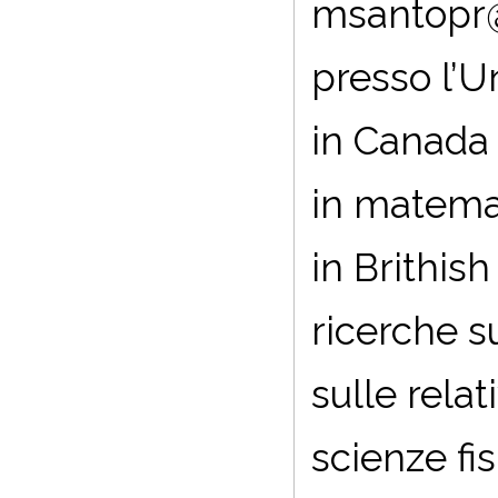
msantopr@ma
presso l’Un
in Canada 
in matemati
in Brithis
ricerche s
sulle rela
scienze fis