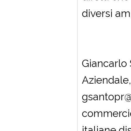
diversi am
Giancarlo
Aziendale, 
gsantopr@e
commercio 
italiane d