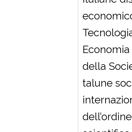
economico-
Tecnologia 
Economia d
della Soci
talune soci
internazion
dell’ordin