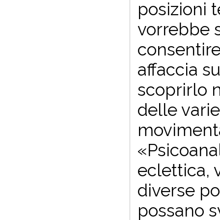
posizioni 
vorrebbe s
consentire
affaccia s
scoprirlo 
delle vari
movimenta
«Psicoanal
eclettica, 
diverse po
possano sv