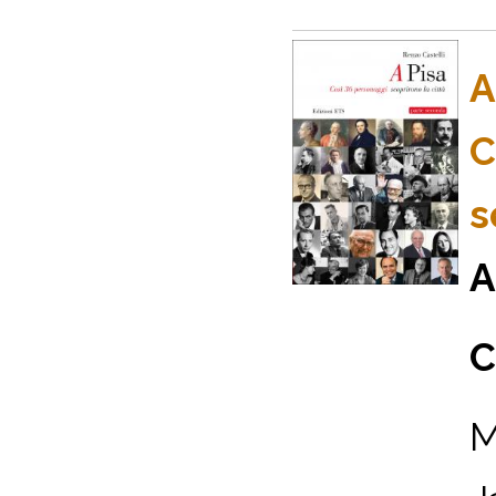
A
C
s
A
C
M