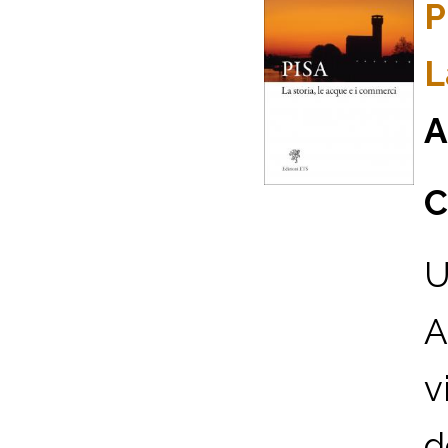
P
L
A
C
U
A
v
d