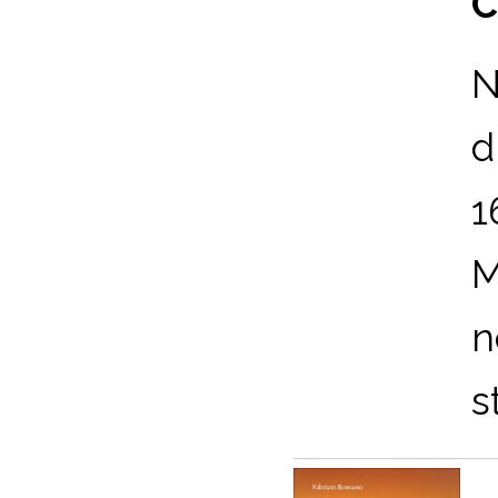
C
N
d
1
M
n
s