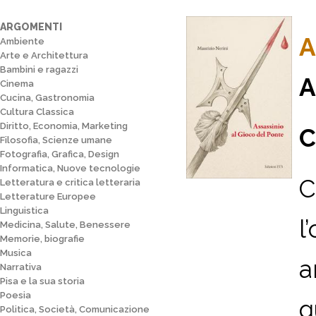
ARGOMENTI
A
Ambiente
Arte e Architettura
Bambini e ragazzi
A
Cinema
Cucina, Gastronomia
Cultura Classica
Diritto, Economia, Marketing
C
Filosofia, Scienze umane
Fotografia, Grafica, Design
Informatica, Nuove tecnologie
C
Letteratura e critica letteraria
Letterature Europee
Linguistica
l
Medicina, Salute, Benessere
Memorie, biografie
Musica
a
Narrativa
Pisa e la sua storia
Poesia
q
Politica, Società, Comunicazione