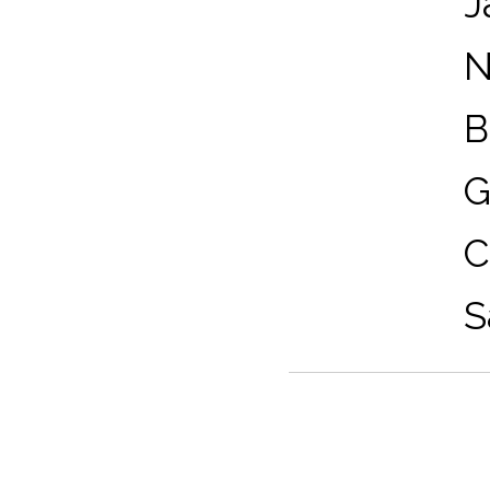
J
N
B
G
C
S