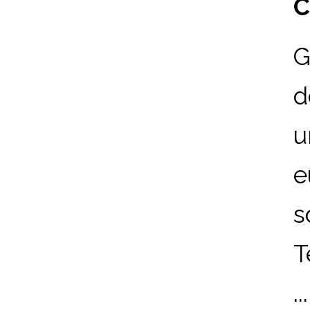
C
G
d
u
e
s
T
...