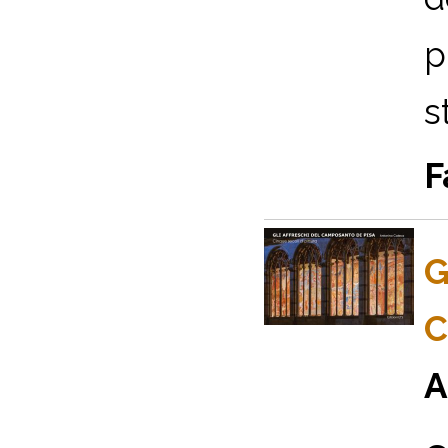
p
s
F
G
C
A