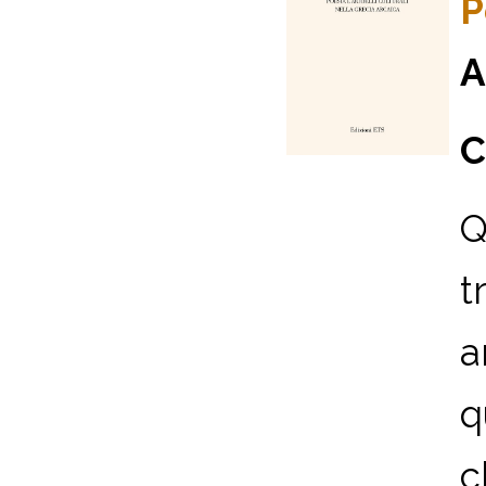
P
A
C
Q
t
a
q
c