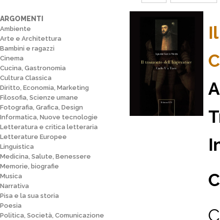
ARGOMENTI
I
Ambiente
Arte e Architettura
Bambini e ragazzi
C
Cinema
Cucina, Gastronomia
Cultura Classica
A
Diritto, Economia, Marketing
Filosofia, Scienze umane
Fotografia, Grafica, Design
T
Informatica, Nuove tecnologie
Letteratura e critica letteraria
Letterature Europee
I
Linguistica
Medicina, Salute, Benessere
Memorie, biografie
C
Musica
Narrativa
Pisa e la sua storia
Poesia
C
Politica, Società, Comunicazione