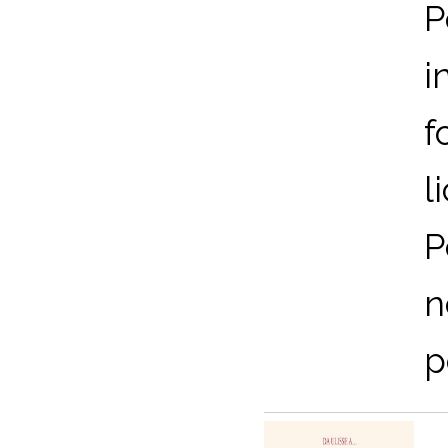
P
i
f
l
P
n
p