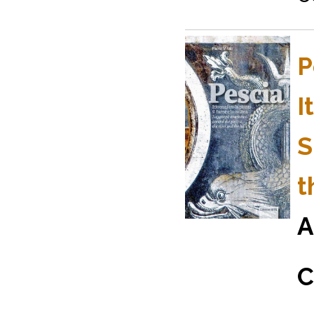
P
I
S
t
A
C