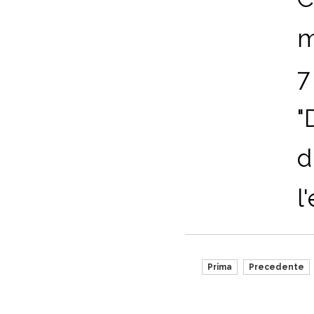
m
7
"
d
l
Prima
Precedente