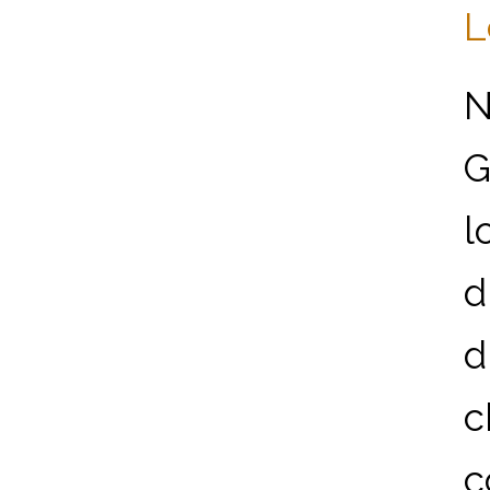
L
N
G
l
d
d
c
c