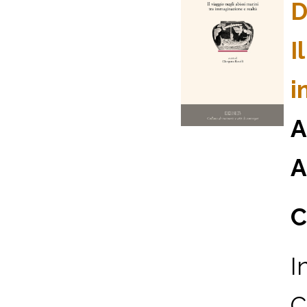
D
I
i
A
A
C
I
C