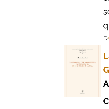
s
q
L
G
A
C