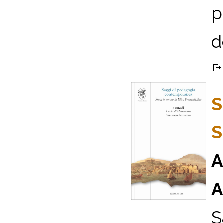
p
d
S
S
A
A
S