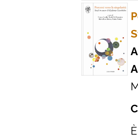
P
S
A
A
M
C
È