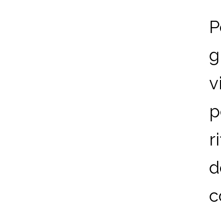
P
g
v
p
r
d
co