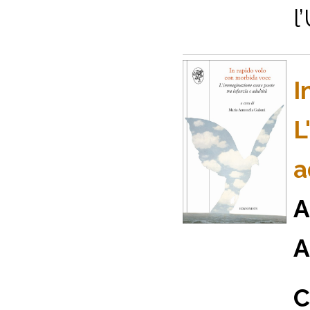
l
I
L
a
A
A
C