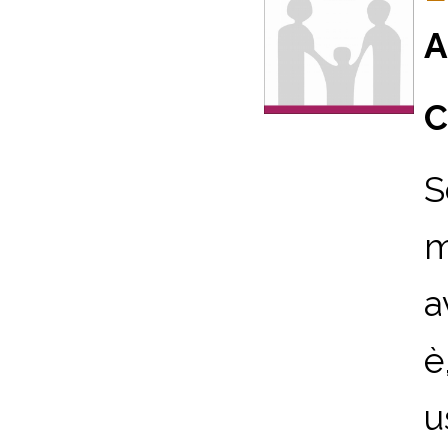
A
C
S
m
a
è
u