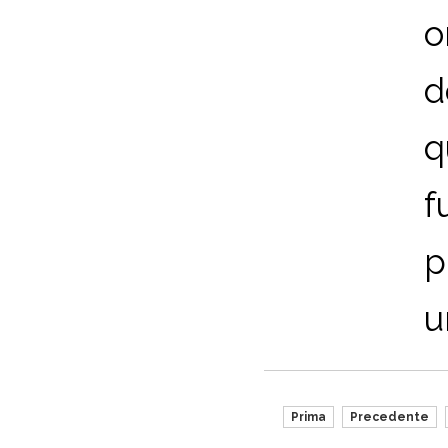
o
d
q
f
p
u
Prima
Precedente