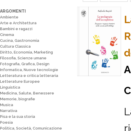
ARGOMENTI
L
Ambiente
Arte e Architettura
Bambini e ragazzi
R
Cinema
Cucina, Gastronomia
Cultura Classica
d
Diritto, Economia, Marketing
Filosofia, Scienze umane
Fotografia, Grafica, Design
A
Informatica, Nuove tecnologie
Letteratura e critica letteraria
Letterature Europee
C
Linguistica
Medicina, Salute, Benessere
Memorie, biografie
Musica
L
Narrativa
Pisa e la sua storia
Poesia
r
Politica, Società, Comunicazione