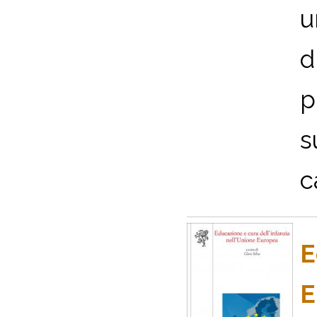
u
d
p
s
c
E
E