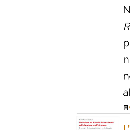
N
R
p
n
n
a
L