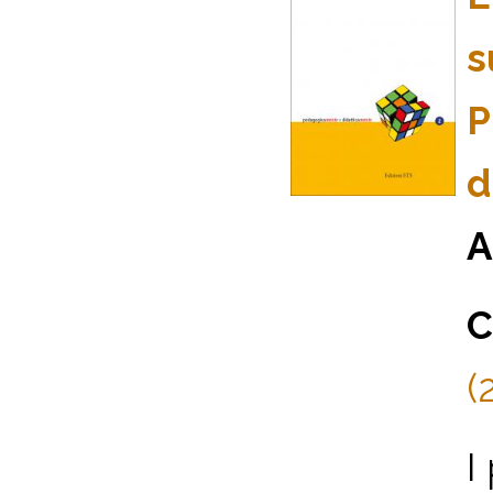
s
P
d
A
C
(
I