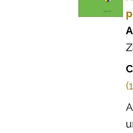
p
A
Z
C
(1
A
u