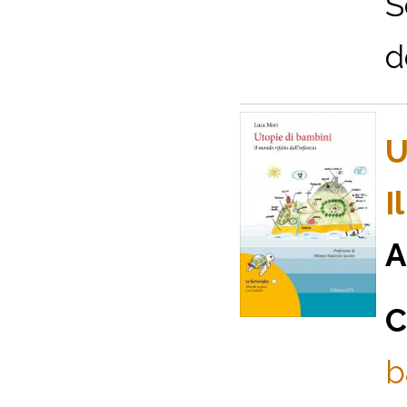
S
d
U
I
A
C
b