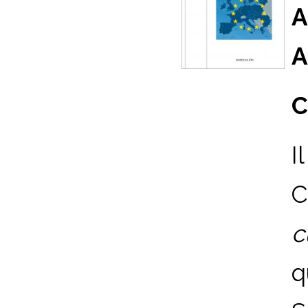
A
A
C
I
C
c
q