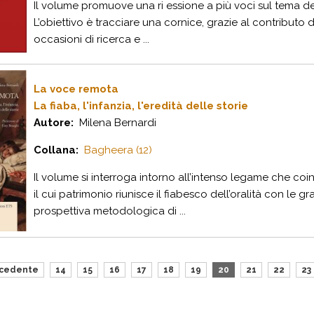
Il volume promuove una ri essione a più voci sul tema della
L’obiettivo è tracciare una cornice, grazie al contributo d
occasioni di ricerca e ...
La voce remota
La fiaba, l'infanzia, l'eredità delle storie
Autore:
Milena Bernardi
Collana:
Bagheera (12)
Il volume si interroga intorno all’intenso legame che coinvo
il cui patrimonio riunisce il fiabesco dell’oralità con le gr
prospettiva metodologica di ...
cedente
14
15
16
17
18
19
20
21
22
23