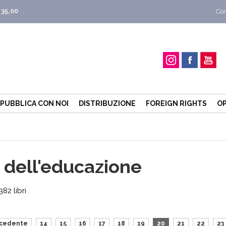
 35,00
Con
PUBBLICA CON NOI
DISTRIBUZIONE
FOREIGN RIGHTS
OP
 dell'educazione
82 libri
cedente
14
15
16
17
18
19
20
21
22
23