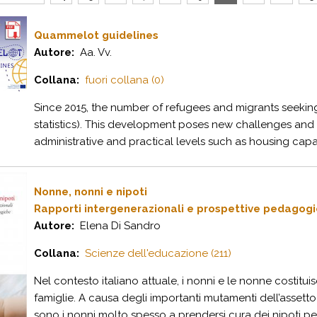
Quammelot guidelines
Autore:
Aa. Vv.
Collana:
fuori collana (0)
Since 2015, the number of refugees and migrants seekin
statistics). This development poses new challenges and
administrative and practical levels such as housing capac
Nonne, nonni e nipoti
Rapporti intergenerazionali e prospettive pedagog
Autore:
Elena Di Sandro
Collana:
Scienze dell'educazione (211)
Nel contesto italiano attuale, i nonni e le nonne costit
famiglie. A causa degli importanti mutamenti dell’assett
sono i nonni molto spesso a prendersi cura dei nipoti per