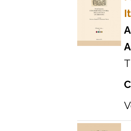
I
A
A
T
C
V