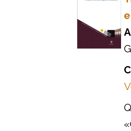
e
A
G
C
V
Q
«