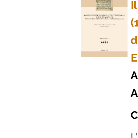
I
(
d
E
A
A
C
L