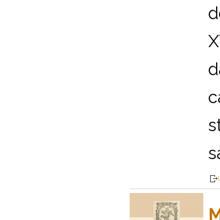
d
X
d
c
s
s
M