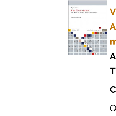
V
A
m
A
T
C
Q