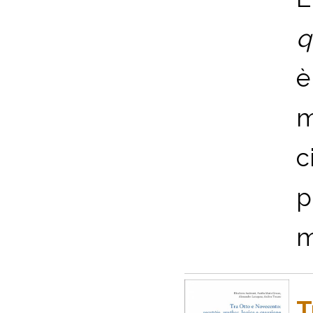
q
è
m
c
p
m
T