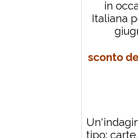
in occ
Italiana 
giug
sconto de
Un'indagin
tipo: carte,