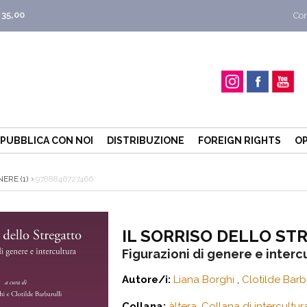
 35,00
Con
PUBBLICA CON NOI
DISTRIBUZIONE
FOREIGN RIGHTS
OP
ERE (1)
9788846727466
IL SORRISO DELLO ST
Figurazioni di genere e interc
Autore/i:
Liana Borghi
,
Clotilde Barba
Collana:
àltera. Collana di intercultur