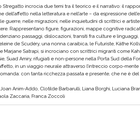
lo Stregatto incrocia due temi tra il teorico e il narrativo: il rap
e dell’affetto nella letteratura e nell’arte – da espressione dell
lle guerre, nelle migrazioni, nelle inquietudini di scrittrici e artis
otere. Rappresentano figure, figurazioni, mappe cognitive radica
denziano passaggi, dislocazioni, transiti fra culture e linguaggi, pe
eleine de Scudéry, una nonna caraibica, le Futuriste, Käthe Ko
 e Marjane Satrapi, si incrociano con scrittrici migranti come
e, Suad Amiry, rifugiati e non-persone nella Porta Sud della Fort
’affetto, in un viaggio neurale attraverso l’intreccio corpo-ment
domanda: con tanta ricchezza passata e presente, che ne è del
 Joan Anim-Addo, Clotilde Barbarulli, Liana Borghi, Luciana Brand
Paola Zaccaria, Franca Zoccoli