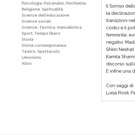
Psicologia, Psicanalisi, Psichiatria
Il Sorriso del
Religione, Spiritualità
la declinazion
Scienze dell'educazione
transizioni ne
Scienze sociali
Scienze, Tecnica, manualistica
codici e il p
Sport, Tempo libero
femminile; evi
Storia
negativi. Mad
Storia contemporanea
Shirin Neshat
Teatro, Spettacolo
Kamila Shamsi
Umorismo
Altro
discorso sull
E infine una 
Con saggi di:
Luisa Rosti, 