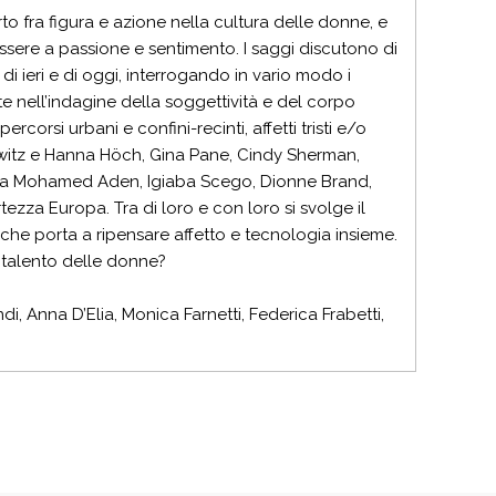
porto fra figura e azione nella cultura delle donne, e
’essere a passione e sentimento. I saggi discutono di
te di ieri e di oggi, interrogando in vario modo i
te nell’indagine della soggettività e del corpo
rcorsi urbani e confini-recinti, affetti tristi e/o
llwitz e Hanna Höch, Gina Pane, Cindy Sherman,
 Kaha Mohamed Aden, Igiaba Scego, Dionne Brand,
ezza Europa. Tra di loro e con loro si svolge il
e che porta a ripensare affetto e tecnologia insieme.
 talento delle donne?
i, Anna D’Elia, Monica Farnetti, Federica Frabetti,