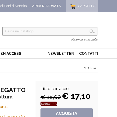
dizioni di vendita
AREA RISERVATA
CARRELLO
Ricerca avanzata
EN ACCESS
NEWSLETTER
CONTATTI
STAMPA
REGATTO
Libro cartaceo
€ 17,10
€ 18,00
ultura
Sconto -5 %
rulli
ACQUISTA
a di genere (1)