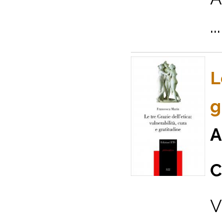
...
L
g
A
C
V