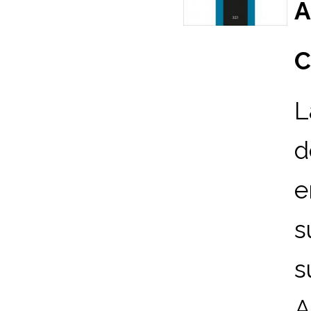
A
C
L
d
e
s
s
A