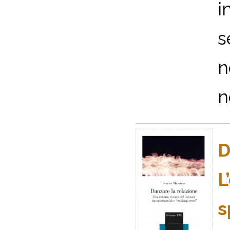
i
s
n
n
D
L
s