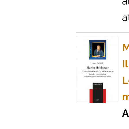
a
a
M
I
L
m
A