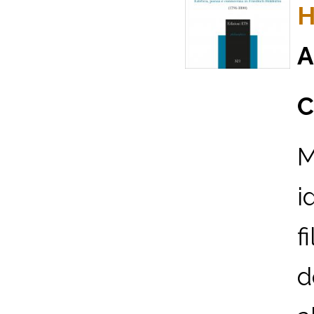
H
A
C
M
i
f
d