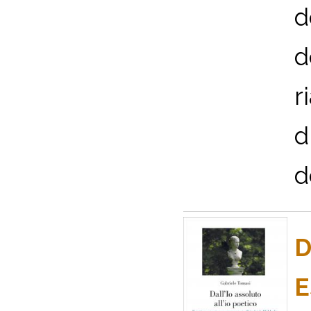
d
d
r
d
d
D
E