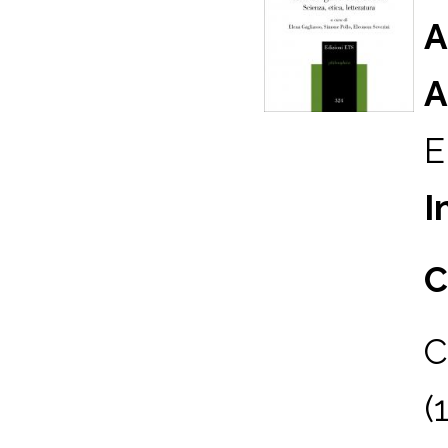
A
A
E
I
C
C
(