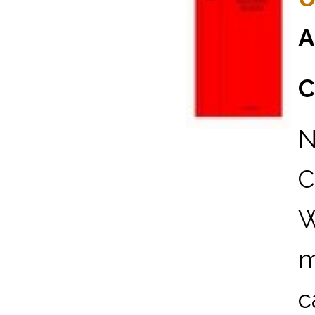
A
C
N
C
W
m
c