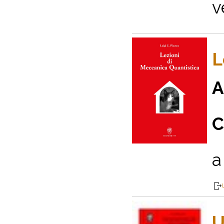
v
L
A
C
a 
U