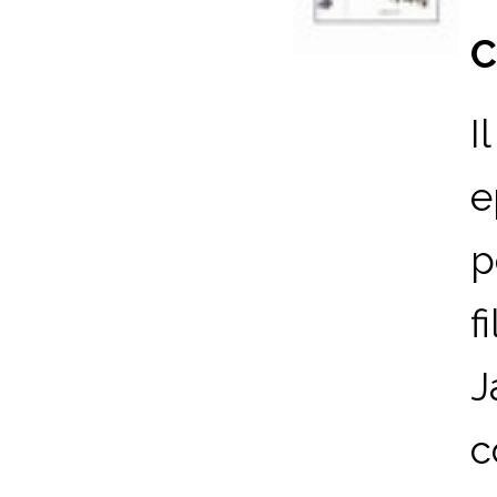
C
I
e
p
f
J
c