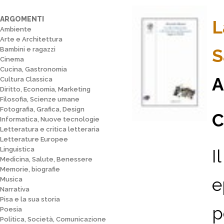
ARGOMENTI
L
Ambiente
Arte e Architettura
Bambini e ragazzi
S
Cinema
Cucina, Gastronomia
A
Cultura Classica
Diritto, Economia, Marketing
Filosofia, Scienze umane
Fotografia, Grafica, Design
C
Informatica, Nuove tecnologie
Letteratura e critica letteraria
Letterature Europee
Linguistica
I
Medicina, Salute, Benessere
Memorie, biografie
e
Musica
Narrativa
Pisa e la sua storia
p
Poesia
Politica, Società, Comunicazione