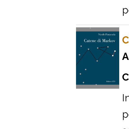
p
C
A
C
I
p