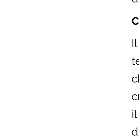
C
I
t
c
c
i
d