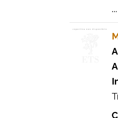
...
M
A
A
I
T
C