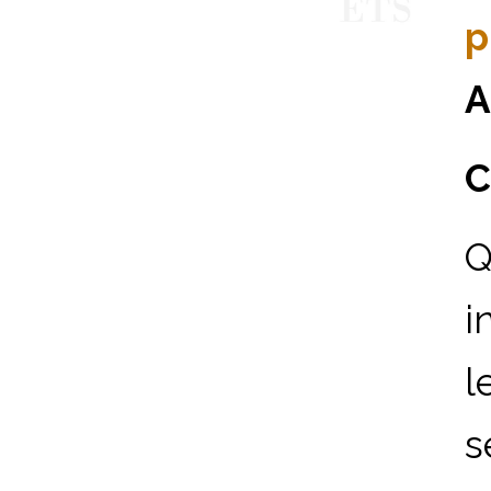
p
A
C
Q
i
l
s