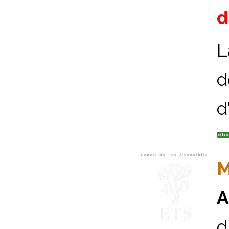
d
L
d
d
ebo
M
A
d