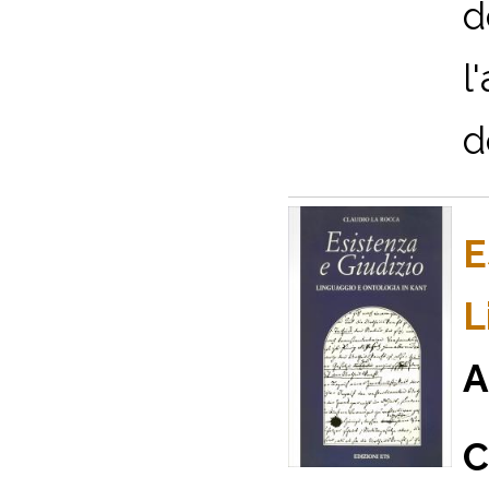
d
l
d
E
L
A
C