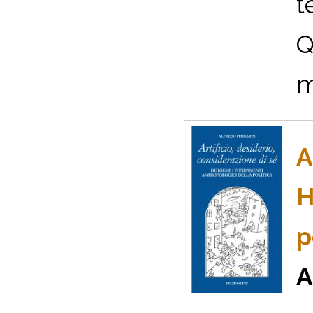
t
Q
m
A
H
p
A