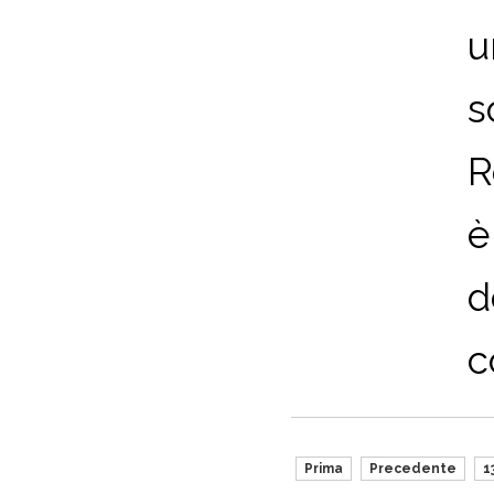
u
s
R
è
d
c
Prima
Precedente
1