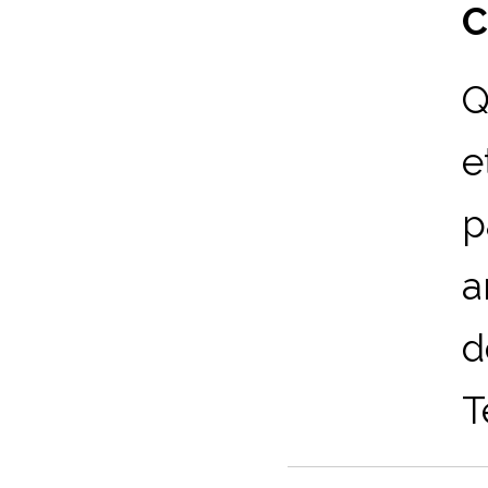
C
Q
e
p
a
d
T