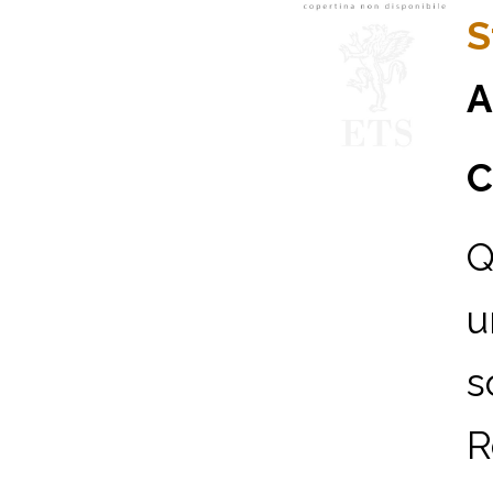
S
A
C
Q
u
s
R