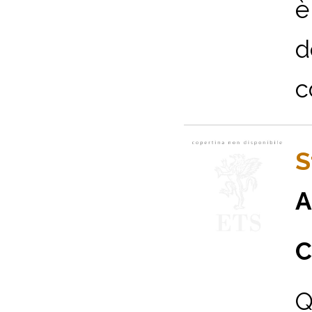
è
d
c
S
A
C
Q