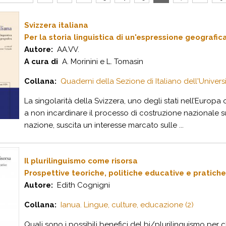
Svizzera italiana
Per la storia linguistica di un'espressione geografic
Autore:
AA.VV.
A cura di
A. Morinini e L. Tomasin
Collana:
Quaderni della Sezione di Italiano dell'Univers
La singolarità della Svizzera, uno degli stati nell’Euro
a non incardinare il processo di costruzione nazionale su
nazione, suscita un interesse marcato sulle ...
Il plurilinguismo come risorsa
Prospettive teoriche, politiche educative e pratiche
Autore:
Edith Cognigni
Collana:
Ianua. Lingue, culture, educazione (2)
Quali sono i possibili benefici del bi/plurilinguismo pe