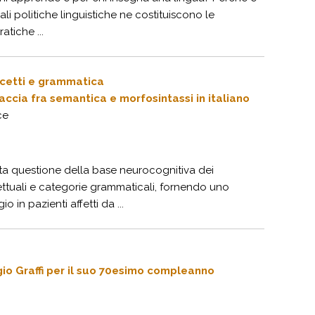
i politiche linguistiche ne costituiscono le
tiche ...
ncetti e grammatica
faccia fra semantica e morfosintassi in italiano
ce
uta questione della base neurocognitiva dei
ttuali e categorie grammaticali, fornendo uno
 in pazienti affetti da ...
orgio Graffi per il suo 70esimo compleanno