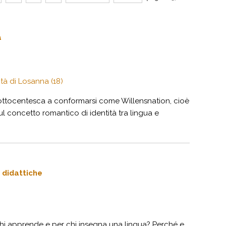
a
ità di Losanna (18)
pa ottocentesca a conformarsi come Willensnation, cioè
l concetto romantico di identità tra lingua e
 didattiche
r chi apprende e per chi insegna una lingua? Perché e