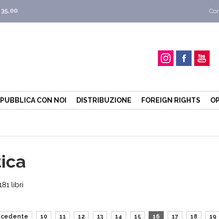
 35,00
Con
PUBBLICA CON NOI
DISTRIBUZIONE
FOREIGN RIGHTS
OP
tica
1 libri
ecedente
10
11
12
13
14
15
16
17
18
19