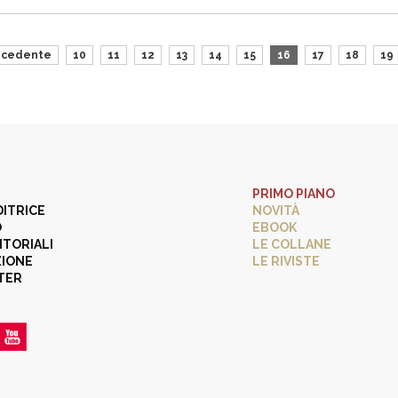
ecedente
10
11
12
13
14
15
16
17
18
19
PRIMO PIANO
DITRICE
NOVITÀ
O
EBOOK
ITORIALI
LE COLLANE
ZIONE
LE RIVISTE
TER