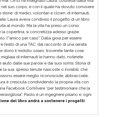
si mai. Ce lo ha insegnato Laura, costretta dalla vita
uto nel suo corpo, e con il quale ha dovuto convivere
 storie: di medici, volontari e clown; di internauti,
ate, Laura aveva condiviso il progetto di un libro
ita al mondo. Ma la vita ha preso un corso
e la copertina, si concretizza adesso grazie
lo, l’“amico per caso”. Dalla gioia per essere
 l’esito di una TAC; dal racconto di una serata
le donò il midollo osseo: troverete tante cose
igliaia di internauti le hanno dato, noterete
iuto dalle sue parole e dai suoi sorrisi. Storia di
la sua, spesso tenute nascoste o invisibili, che
 possono essere meglio riconosciute, abbracciate,
ura è cresciuta condividendo la propria vita con
pagina Facebook ConVivere “per testimoniare che la
meravigliosa”. Paolo è un ingegnere pisano e, ogni
zione del libro andrà a sostenere i progetti