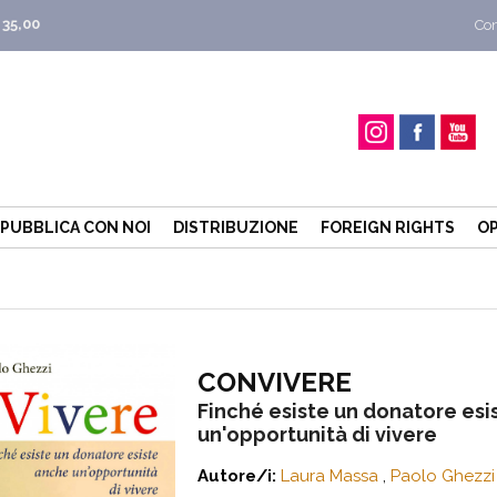
 35,00
Con
PUBBLICA CON NOI
DISTRIBUZIONE
FOREIGN RIGHTS
OP
CONVIVERE
Finché esiste un donatore esi
un'opportunità di vivere
Autore/i:
Laura Massa
,
Paolo Ghezzi