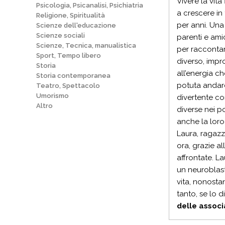
Vivere la vita
Psicologia, Psicanalisi, Psichiatria
a crescere in
Religione, Spiritualità
per anni. Una 
Scienze dell'educazione
Scienze sociali
parenti e ami
Scienze, Tecnica, manualistica
per raccontar
Sport, Tempo libero
diverso, impr
Storia
all’energia ch
Storia contemporanea
potuta andare
Teatro, Spettacolo
Umorismo
divertente co
Altro
diverse nei p
anche la loro 
Laura, ragazz
ora, grazie a
affrontate. L
un neuroblast
vita, nonosta
tanto, se lo 
delle associ