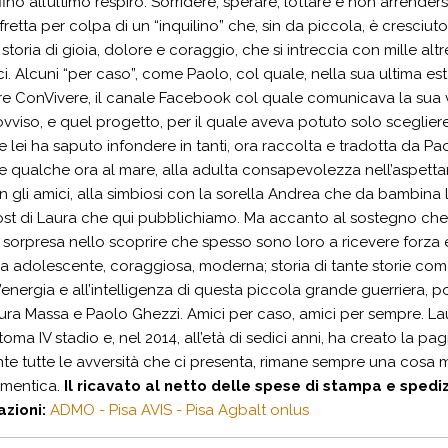
 fino all’ultimo respiro. Sorridere, sperare, lottare e non arrender
 fretta per colpa di un “inquilino” che, sin da piccola, è cresci
storia di gioia, dolore e coraggio, che si intreccia con mille altre
ci. Alcuni “per caso”, come Paolo, col quale, nella sua ultima est
e ConVivere, il canale Facebook col quale comunicava la sua v
ovviso, e quel progetto, per il quale aveva potuto solo sceglier
e lei ha saputo infondere in tanti, ora raccolta e tradotta da Pao
 qualche ora al mare, alla adulta consapevolezza nell’aspettare
n gli amici, alla simbiosi con la sorella Andrea che da bambina 
ost di Laura che qui pubblichiamo. Ma accanto al sostegno che m
sorpresa nello scoprire che spesso sono loro a ricevere forza e a
a adolescente, coraggiosa, moderna; storia di tante storie come 
ll’energia e all’intelligenza di questa piccola grande guerriera,
aura Massa e Paolo Ghezzi. Amici per caso, amici per sempre. La
oma IV stadio e, nel 2014, all’età di sedici anni, ha creato la 
nte tutte le avversità che ci presenta, rimane sempre una cosa 
dimentica.
Il ricavato al netto delle spese di stampa e spedi
azioni:
ADMO - Pisa
AVIS - Pisa
Agbalt onlus