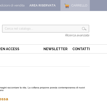
dizioni di vendita
AREA RISERVATA
CARRELLO
Ricerca avanzata
EN ACCESS
NEWSLETTER
CONTATTI
 immagini raccontare la vita. La collana propone poesia contemporanea di nuovi
tano
ossa