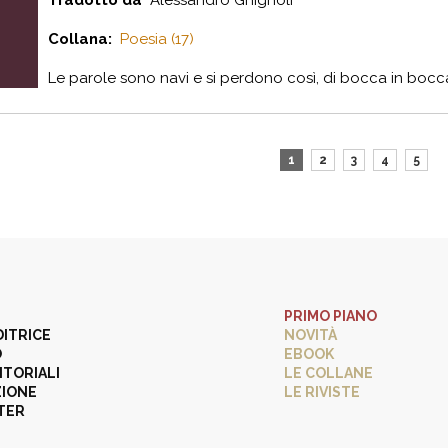
Tradotto da
Alessandro Ghignoli
Collana:
Poesia (17)
Le parole sono navi e si perdono così, di bocca in bocca
1
2
3
4
5
PRIMO PIANO
DITRICE
NOVITÀ
O
EBOOK
ITORIALI
LE COLLANE
ZIONE
LE RIVISTE
TER