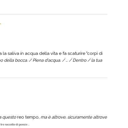
r
a saliva in acqua della vita e fa scaturire "corpi di
 della bocca. / Piena d'acqua. / … / Dentro / la tua
da questo
reo tempo
, ma è altrove, sicuramente altrove
re raccolte di poesie ...