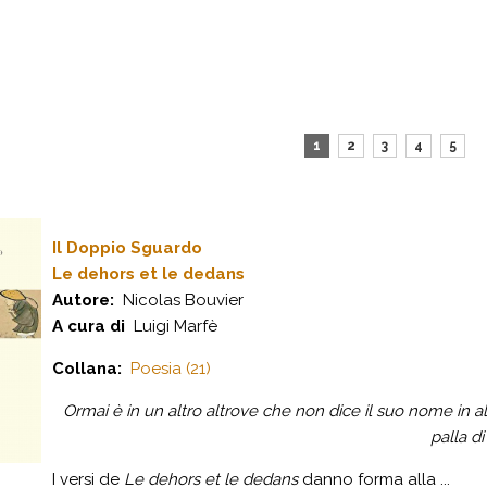
1
2
3
4
5
Il Doppio Sguardo
Le dehors et le dedans
Autore:
Nicolas Bouvier
A cura di
Luigi Marfè
Collana:
Poesia (21)
Ormai è in un altro altrove che non dice il suo nome in alt
palla di
I versi de
Le dehors et le dedans
danno forma alla ...