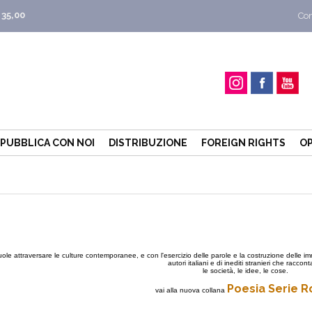
 35,00
Con
PUBBLICA CON NOI
DISTRIBUZIONE
FOREIGN RIGHTS
OP
uole attraversare le culture contemporanee, e con l'esercizio delle parole e la costruzione delle
autori italiani e di inediti stranieri che raccon
le società, le idee, le cose.
Poesia Serie R
vai alla nuova collana