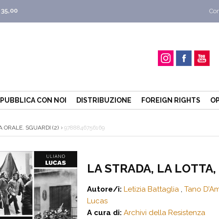
 35,00
Con
PUBBLICA CON NOI
DISTRIBUZIONE
FOREIGN RIGHTS
OP
 ORALE. SGUARDI (2)
9788846756169
LA STRADA, LA LOTTA,
Autore/i:
Letizia Battaglia
,
Tano D’A
Lucas
A cura di:
Archivi della Resistenza