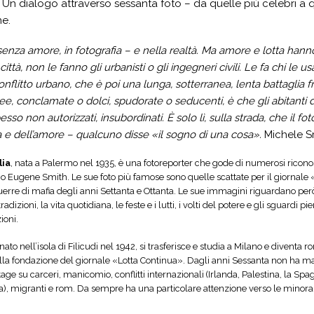
 Un dialogo attraverso sessanta foto – da quelle più celebri a q
ne.
senza amore, in fotografia – e nella realtà. Ma amore e lotta hanno
città, non le fanno gli urbanisti o gli ingegneri civili. Le fa chi le usa
onflitto urbano, che è poi una lunga, sotterranea, lenta battaglia fr
 conclamate o dolci, spudorate o seducenti, è che gli abitanti del
pesso non autorizzati, insubordinati. È solo lì, sulla strada, che il 
ta e dell’amore – qualcuno disse «il sogno di una cosa».
Michele S
lia
, nata a Palermo nel 1935, è una fotoreporter che gode di numerosi ricono
io Eugene Smith. Le sue foto più famose sono quelle scattate per il giornale
erre di mafia degli anni Settanta e Ottanta. Le sue immagini riguardano però u
radizioni, la vita quotidiana, le feste e i lutti, i volti del potere e gli sguardi
ioni.
 nato nell’isola di Filicudi nel 1942, si trasferisce e studia a Milano e diventa
lla fondazione del giornale «Lotta Continua». Dagli anni Sessanta non ha ma
age su carceri, manicomio, conflitti internazionali (Irlanda, Palestina, la Spag
a), migranti e rom. Da sempre ha una particolare attenzione verso le minora