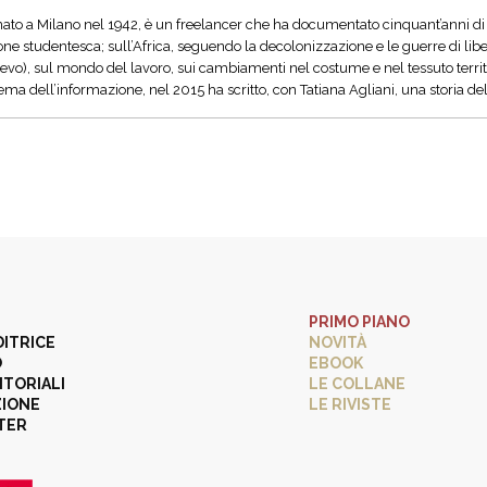
 nato a Milano nel 1942, è un freelancer che ha documentato cinquant’anni di m
one studentesca; sull’Africa, seguendo la decolonizzazione e le guerre di libe
vo), sul mondo del lavoro, sui cambiamenti nel costume e nel tessuto territoria
tema dell’informazione, nel 2015 ha scritto, con Tatiana Agliani, una storia del
PRIMO PIANO
DITRICE
NOVITÀ
O
EBOOK
ITORIALI
LE COLLANE
ZIONE
LE RIVISTE
TER