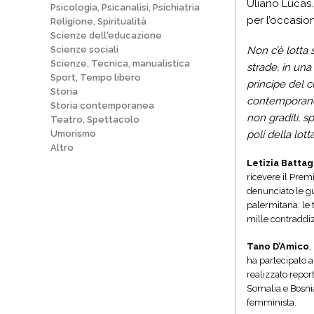
Uliano Lucas.
Psicologia, Psicanalisi, Psichiatria
per l’occasio
Religione, Spiritualità
Scienze dell'educazione
Scienze sociali
Non c’è lotta 
Scienze, Tecnica, manualistica
strade, in una 
Sport, Tempo libero
principe del c
Storia
contemporanee,
Storia contemporanea
non graditi, s
Teatro, Spettacolo
Umorismo
poli della lot
Altro
Letizia Battag
ricevere il Prem
denunciato le gu
palermitana: le t
mille contraddiz
Tano D’Amico
,
ha partecipato a
realizzato report
Somalia e Bosni
femminista.