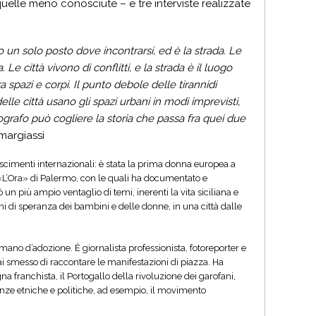
uelle meno conosciute – e tre interviste realizzate
 un solo posto dove incontrarsi, ed è la strada. Le
. Le città vivono di conflitti, e la strada è il luogo
a spazi e corpi. Il punto debole delle tirannidi
le città usano gli spazi urbani in modi imprevisti,
fotografo può cogliere la storia che passa fra quei due
margiassi
scimenti internazionali: è stata la prima donna europea a
 «L’Ora» di Palermo, con le quali ha documentato e
n più ampio ventaglio di temi, inerenti la vita siciliana e
 pieni di speranza dei bambini e delle donne, in una città dalle
 romano d’adozione. È giornalista professionista, fotoreporter e
i smesso di raccontare le manifestazioni di piazza. Ha
na franchista, il Portogallo della rivoluzione dei garofani,
nze etniche e politiche, ad esempio, il movimento