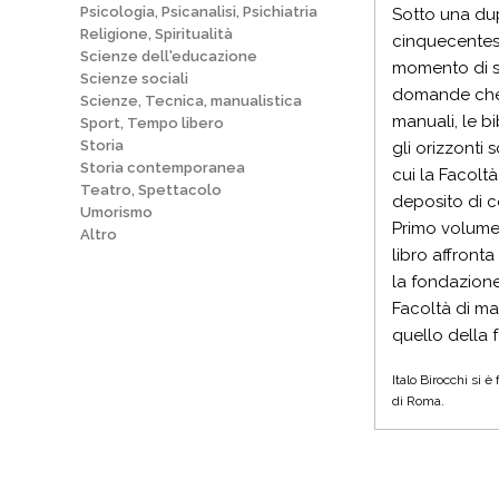
Psicologia, Psicanalisi, Psichiatria
Sotto una dup
Religione, Spiritualità
cinquecentesc
Scienze dell'educazione
momento di sn
Scienze sociali
domande che ri
Scienze, Tecnica, manualistica
manuali, le bi
Sport, Tempo libero
Storia
gli orizzonti 
Storia contemporanea
cui la Facolt
Teatro, Spettacolo
deposito di c
Umorismo
Primo volume d
Altro
libro affront
la fondazione
Facoltà di mas
quello della 
Italo Birocchi si 
di Roma.