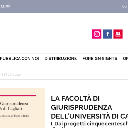
 35,00
Con
PUBBLICA CON NOI
DISTRIBUZIONE
FOREIGN RIGHTS
OP
788846752215
LA FACOLTÀ DI
GIURISPRUDENZA
DELL’UNIVERSITÀ DI C
I. Dai progetti cinquecenteschi