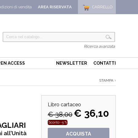
dizioni di vendita
AREA RISERVATA
CARRELLO
Ricerca avanzata
EN ACCESS
NEWSLETTER
CONTATTI
STAMPA
Libro cartaceo
€ 36,10
€ 38,00
Sconto -5 %
AGLIARI
 all’Unità
ACQUISTA