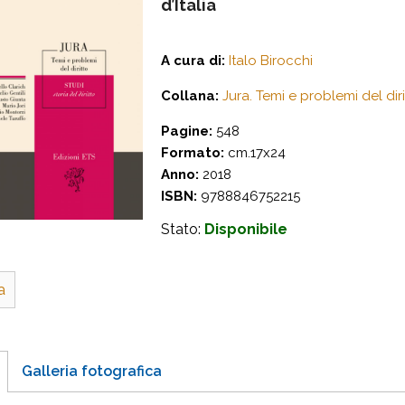
d’Italia
A cura di:
Italo Birocchi
Collana:
Jura. Temi e problemi del diri
Pagine:
548
Formato:
cm.17x24
Anno:
2018
ISBN:
9788846752215
Stato:
Disponibile
a
Galleria fotografica