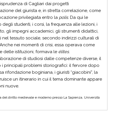
isprudenza di Cagliari dai progetti
zione del giurista e, in stretta correlazione, come
ocazione privilegiata entro la
polis
. Da qui le
gli studenti, i corsi, la frequenza alle lezioni, i
to, gli impegni accademici, gli strumenti didattici,
tti nel tessuto sociale, secondo indirizzi culturali di
. Anche nei momenti di crisi, essa operava come
delle istituzioni, formava le
élites
.
llaborazione di studiosi dalle competenze diverse, il
 principali problemi storiografici: il fervore dopo
 rifondazione boginiana, i giuristi “giacobini”, la
truisce un itinerario in cui il tema dominante appare
oni nuove.
toria del diritto medievale e moderno presso La Sapienza, Università