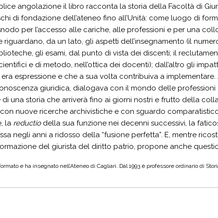
lice angolazione il libro racconta la storia della Facoltà di Giur
hi di fondazione dell’ateneo fino all’Unità: come luogo di forma
odo per l’accesso alle cariche, alle professioni e per una coll
guardano, da un lato, gli aspetti dell’insegnamento (il numero de
blioteche, gli esami, dal punto di vista dei discenti; il reclutamen
scientifici e di metodo, nell’ottica dei docenti); dall’altro gli impa
à era espressione e che a sua volta contribuiva a implementare
onoscenza giuridica, dialogava con il mondo delle professioni e 
i una storia che arriverà fino ai giorni nostri e frutto della co
a con nuove ricerche archivistiche e con sguardo comparatistico i
, la
reductio
della sua funzione nei decenni successivi, la faticosa
sa negli anni a ridosso della “fusione perfetta”. E, mentre ricos
formazione del giurista del diritto patrio, propone anche questi
è formato e ha insegnato nell’Ateneo di Cagliari. Dal 1993 è professore ordinario di S