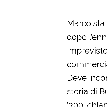
Marco sta 
dopo l’enn
imprevisto
commercian
Deve incon
storia di 
’300, chia