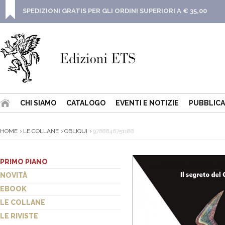
SPEDIZIONI GRATIS PER GLI ORDINI SUPERIORI A € 35,00
CHI SIAMO
CATALOGO
EVENTI E NOTIZIE
PUBBLICA
HOME
LE COLLANE
OBLIQUI
9788846751188
PRIMO PIANO
NOVITÀ
EBOOK
LE COLLANE
LE RIVISTE