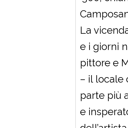
Camposant
La vicenda
e i giorni
pittore e 
– il locale
parte più a
e insperat
dell’artist