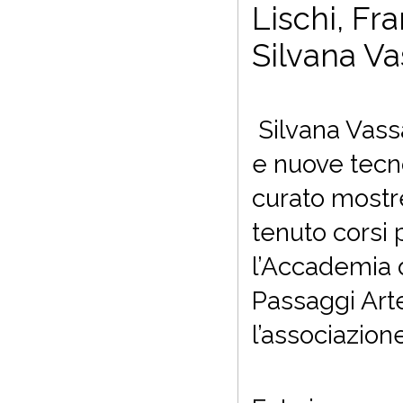
Lischi, F
Silvana Va
Silvana Vassa
e nuove tecno
curato mostre
tenuto corsi 
l’Accademia d
Passaggi Art
l’associazio