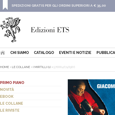
SPEDIZIONI GRATIS PER GLI ORDINI SUPERIORI A € 35,00
CHI SIAMO
CATALOGO
EVENTI E NOTIZIE
PUBBLICA
HOME
LE COLLANE
I MIRTILLI (1)
9788846746986
PRIMO PIANO
NOVITÀ
EBOOK
LE COLLANE
LE RIVISTE