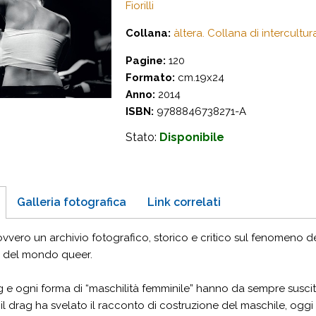
Fiorilli
Collana:
àltera. Collana di intercultur
Pagine:
120
Formato:
cm.19x24
Anno:
2014
ISBN:
9788846738271-A
Stato:
Disponibile
Galleria fotografica
Link correlati
vero un archivio fotografico, storico e critico sul fenomeno del d
 del mondo queer.
ng e ogni forma di “maschilità femminile” hanno da sempre suscita
il drag ha svelato il racconto di costruzione del maschile, oggi 