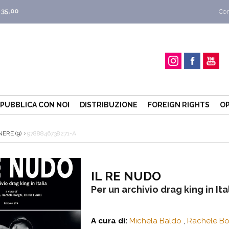
 35,00
Con
PUBBLICA CON NOI
DISTRIBUZIONE
FOREIGN RIGHTS
OP
ERE (9)
9788846738271-A
IL RE NUDO
Per un archivio drag king in Ita
A cura di:
Michela Baldo
,
Rachele Bo