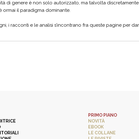
ità di genere è non solo autorizzato, ma talvolta discretamente inc
 è ormai il paradigma dominante.
egni, i racconti e le analisi s’incontrano fra queste pagine per dar
PRIMO PIANO
DITRICE
NOVITÀ
O
EBOOK
ITORIALI
LE COLLANE
ZIONE
LE RIVISTE