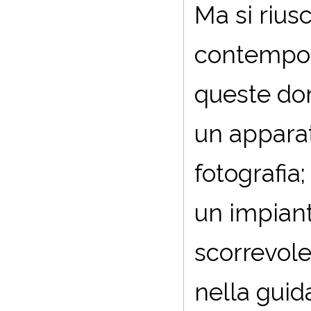
Ma si rius
contempo ut
queste do
un apparat
fotografia;
un impian
scorrevol
nella guid