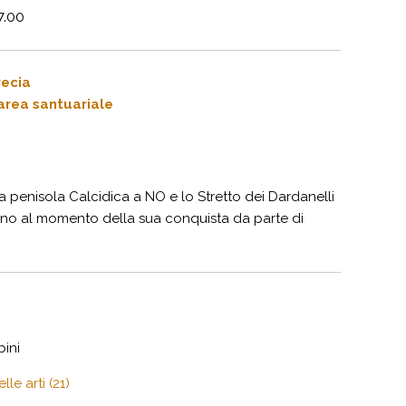
7.00
recia
l’area santuariale
la penisola Calcidica a NO e lo Stretto dei Dardanelli
 fino al momento della sua conquista da parte di
bini
le arti (21)