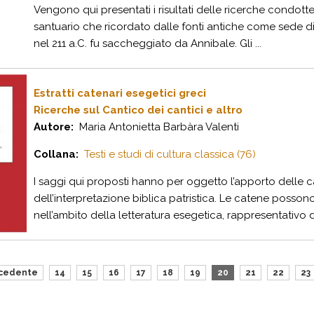
Vengono qui presentati i risultati delle ricerche condotte 
santuario che ricordato dalle fonti antiche come sede di 
nel 211 a.C. fu saccheggiato da Annibale. Gli ...
Estratti catenari esegetici greci
Ricerche sul Cantico dei cantici e altro
Autore:
Maria Antonietta Barbàra Valenti
Collana:
Testi e studi di cultura classica (76)
I saggi qui proposti hanno per oggetto l’apporto delle 
dell’interpretazione biblica patristica. Le catene posson
nell’ambito della letteratura esegetica, rappresentativo di
cedente
14
15
16
17
18
19
20
21
22
23