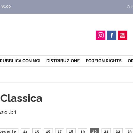
 35,00
Con
PUBBLICA CON NOI
DISTRIBUZIONE
FOREIGN RIGHTS
OP
 Classica
90 libri
cedente
14
15
16
17
18
19
20
21
22
23