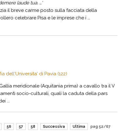
a demere laude tua. …'
zia il breve carme posto sulla facciata della
lero celebrare Pisa e le imprese che i ...
a dell'Universita' di Pavia (122)
allia meridionale (Aquitania prima) a cavallo tra il V
amenti socio-culturali, quali la caduta della pars
i ...
56
57
58
Successiva
Ultima
pag 52/67