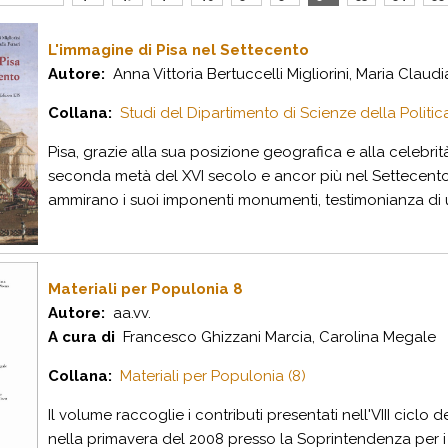
L'immagine di Pisa nel Settecento
Autore:
Anna Vittoria Bertuccelli Migliorini, Maria Claudia
Collana:
Studi del Dipartimento di Scienze della Politica 
Pisa, grazie alla sua posizione geografica e alla celebrit
seconda metà del XVI secolo e ancor più nel Settecento,
ammirano i suoi imponenti monumenti, testimonianza di 
Materiali per Populonia 8
Autore:
aa.vv.
A cura di
Francesco Ghizzani Marcia, Carolina Megale
Collana:
Materiali per Populonia (8)
Il volume raccoglie i contributi presentati nell'VIII cicl
nella primavera del 2008 presso la Soprintendenza per i 