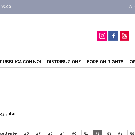
 35,00
Con
PUBBLICA CON NOI
DISTRIBUZIONE
FOREIGN RIGHTS
OP
35 libri
ecedente
46
47
48
49
50
51
52
53
54
55