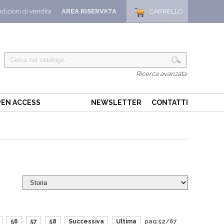
dizioni di vendita
AREA RISERVATA
CARRELLO
Ricerca avanzata
EN ACCESS
NEWSLETTER
CONTATTI
56
57
58
Successiva
Ultima
pag 52/67