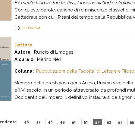
Ex merito laudare tuo te, Pisa, laborans nitit(ur) e p(ro)pri
Con queste parole, cariche di reminiscenze classiche, ini
Cattedrale con cui i Pisani del tempo della Repubblica vol
Link Correlati
Lettere
Autore:
Ruricio di Limoges
A cura di
Marino Neri
Collana:
Pubblicazioni della Facolta' di Lettere e Filosofi
Membro della prestigiosa gens Anicia, Ruricio vive nella G
e il VI secolo, in un periodo attraversato da profondi mut
Occidentis dell'Impero, il definitivo instaurarsi da signori de
ecedente
46
47
48
49
50
51
52
53
54
55