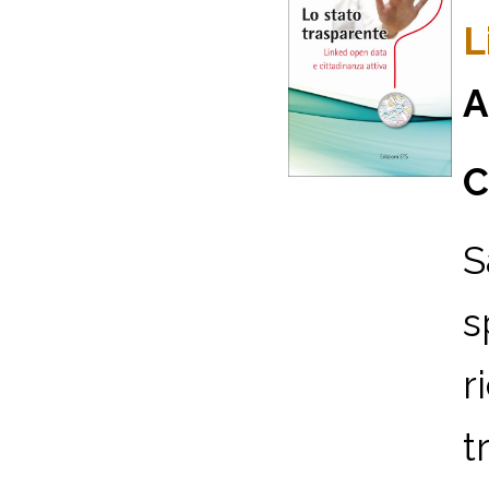
L
A
C
S
s
r
t