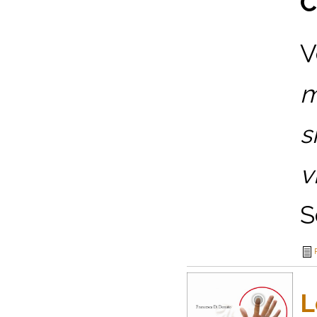
C
V
m
s
v
S
L