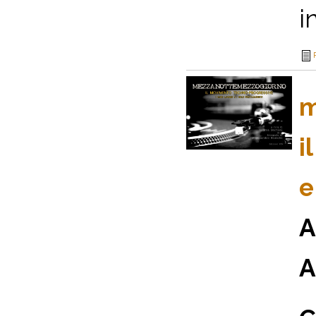
i
m
i
e
A
A