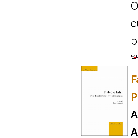
O
c
p
F
P
A
A