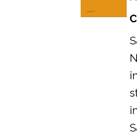
C
S
N
i
s
i
S