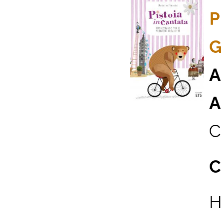
P
G
A
A
C
C
H