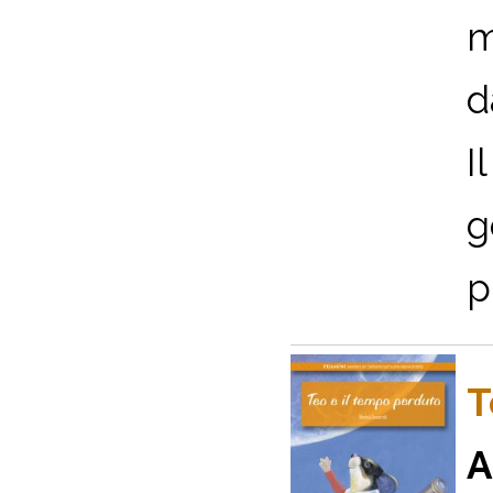
m
d
I
g
p
T
A