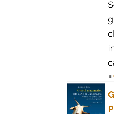
S
g
c
i
c
G
P