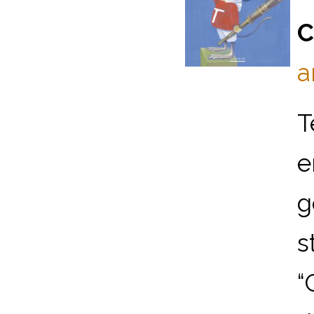
C
a
T
e
g
s
“