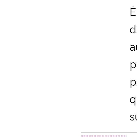
È
d
a
p
p
q
su