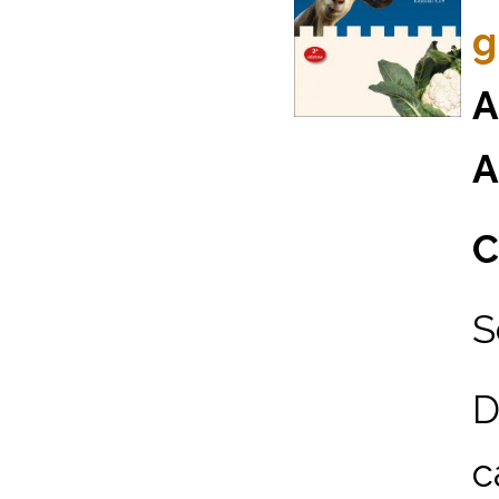
g
A
A
C
S
D
c