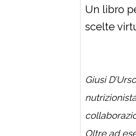
Un libro p
scelte vir
Giusi D’Urso
nutrizionist
collaborazio
Oltre ad ese