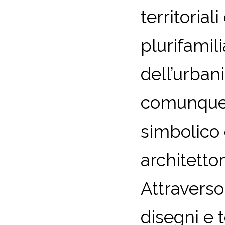
territorial
plurifamil
dell’urban
comunque 
simbolico 
architetton
Attraverso 
disegni e t