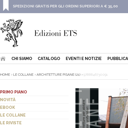
SPEDIZIONI GRATIS PER GLI ORDINI SUPERIORI A € 35,00
CHI SIAMO
CATALOGO
EVENTI E NOTIZIE
PUBBLICA
HOME
LE COLLANE
ARCHITETTURE PISANE (21)
9788846730091
PRIMO PIANO
NOVITÀ
EBOOK
LE COLLANE
LE RIVISTE