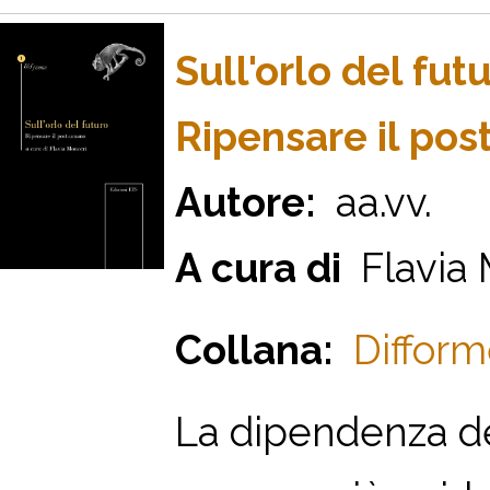
Sull'orlo del fut
Ripensare il po
Autore:
aa.vv.
A cura di
Flavia 
Collana:
Difform
La dipendenza d