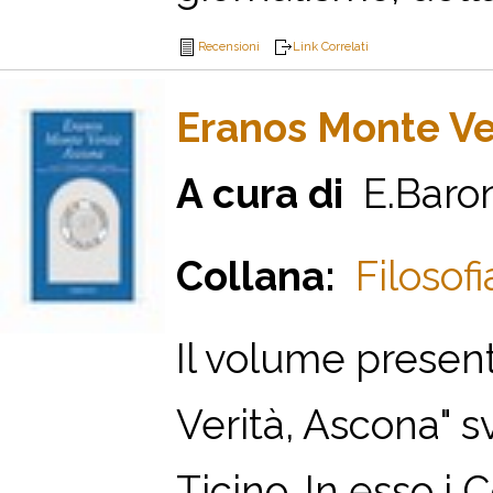
Recensioni
Link Correlati
Eranos Monte Ve
A cura di
E.Barone
Collana:
Filosofi
Il volume present
Verità, Ascona" 
Ticino. In esso i 