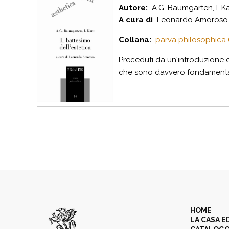
Autore:
A.G. Baumgarten, I. K
A cura di
Leonardo Amoroso
Collana:
parva philosophica 
Preceduti da un'introduzione de
che sono davvero fondamentali pe
HOME
LA CASA E