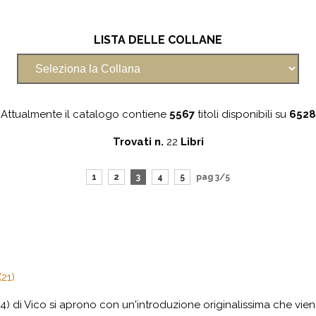
LISTA DELLE COLLANE
Attualmente il catalogo contiene
5567
titoli disponibili su
6528
Trovati n.
22
Libri
1
2
3
4
5
pag 3/5
21)
44) di Vico si aprono con un'introduzione originalissima che vien