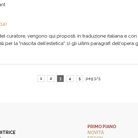
ant
(14)
l curatore, vengono qui proposti, in traduzione italiana e con o
r la "nascita dell'estetica": 1) gli ultimi paragrafi dell'opera g
1
2
3
4
5
pag 3/5
PRIMO PIANO
DITRICE
NOVITÀ