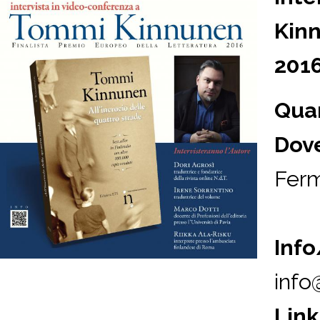
Kinn
201
Qua
Dov
Ferm
Info
info
Link