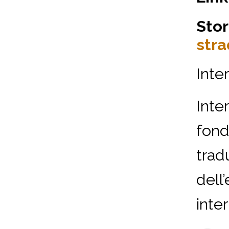
Stor
str
Inte
Inte
fonda
trad
dell’
inte