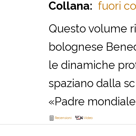
Collana:
fuori co
Questo volume rip
bolognese Bened
le dinamiche prof
spaziano dalla sci
«Padre mondiale d
Recensioni
Video