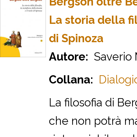
Bergson oltre B
La storia della fi
di Spinoza
Autore:
Saverio 
Collana:
Dialogi
La filosofia di B
che non potrà mai