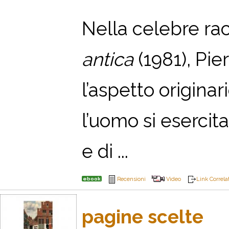
Nella celebre rac
antica
(1981), Pie
l’aspetto originar
l’uomo si eserci
e di ...
ebook
Recensioni
Video
Link Correla
pagine scelte