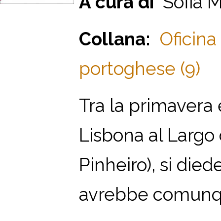
A cura di
Sofia M
Collana:
Oficina
portoghese (9)
T
ra la primavera e
Lisbona al Largo
Pinheiro), si died
avrebbe comunque