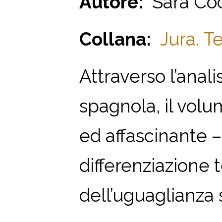
Autore:
Sara Co
Collana:
Jura. T
Attraverso l’anali
spagnola, il volu
ed affascinante –
differenziazione 
dell’uguaglianza s