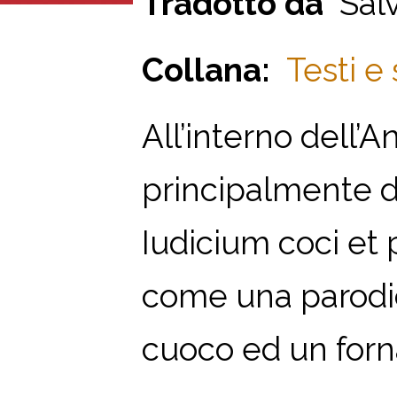
Tradotto da
Salv
Collana:
Testi e 
All’interno dell’A
principalmente da
Iudicium coci et p
come una parodic
cuoco ed un fornai